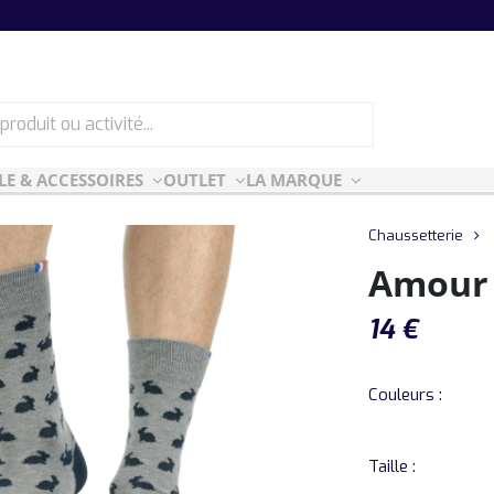
LE & ACCESSOIRES
OUTLET
LA MARQUE
ES
CF ESSENTIELLES
Chaussetterie
Amour 
ès-ski
n Air
14
€
rt Style
e
Couleurs :
Taille :