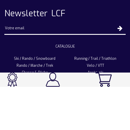
Newsletter LCF
CATALOGUE
Ski / Rando / Snowboard
Running / Trail / Triathlon
Rando / Marche / Trek
Velo / VTT
Chasse & Pêche
Après-ski
Chaussetterie
Sport Fashion
Accessoires
LA CHAUSSETTE DE FRANCE
Notre usine française
Nos technologies et matières
Les ambassadeurs