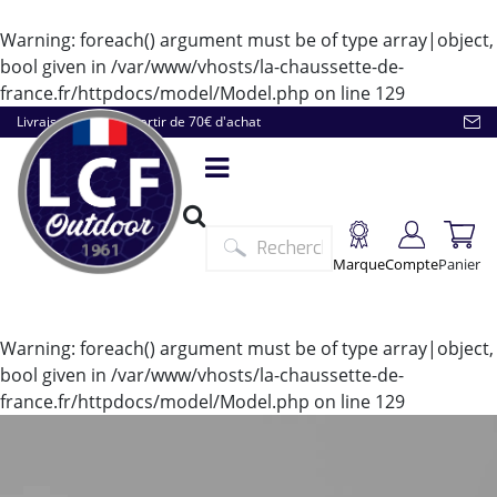
Warning
: foreach() argument must be of type array|object,
bool given in
/var/www/vhosts/la-chaussette-de-
france.fr/httpdocs/model/Model.php
on line
129
Livraison offerte à partir de 70€ d'achat
Marque
Compte
Panier
Warning
: foreach() argument must be of type array|object,
bool given in
/var/www/vhosts/la-chaussette-de-
france.fr/httpdocs/model/Model.php
on line
129