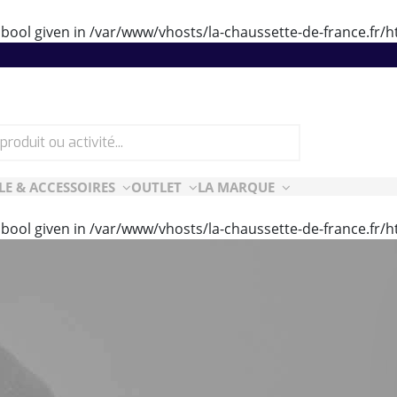
 bool given in
/var/www/vhosts/la-chaussette-de-france.fr
LE & ACCESSOIRES
OUTLET
LA MARQUE
 bool given in
/var/www/vhosts/la-chaussette-de-france.fr
ES
CF ESSENTIELLES
ès-ski
n Air
rt Style
e