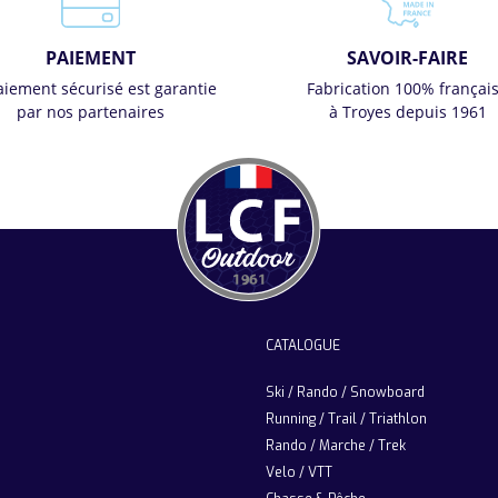
PAIEMENT
SAVOIR-FAIRE
aiement sécurisé est garantie
Fabrication 100% françai
par nos partenaires
à Troyes depuis 1961
CATALOGUE
Ski / Rando / Snowboard
Running / Trail / Triathlon
Rando / Marche / Trek
Velo / VTT