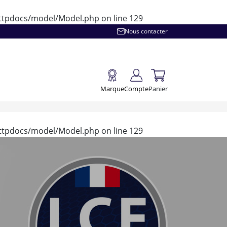
/httpdocs/model/Model.php
on line
129
Nous contacter
Marque
Compte
Panier
/httpdocs/model/Model.php
on line
129