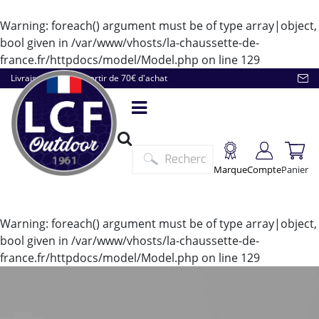
Warning
: foreach() argument must be of type array|object,
bool given in
/var/www/vhosts/la-chaussette-de-
france.fr/httpdocs/model/Model.php
on line
129
Livraison offerte à partir de 70€ d'achat
Marque
Compte
Panier
Warning
: foreach() argument must be of type array|object,
bool given in
/var/www/vhosts/la-chaussette-de-
france.fr/httpdocs/model/Model.php
on line
129