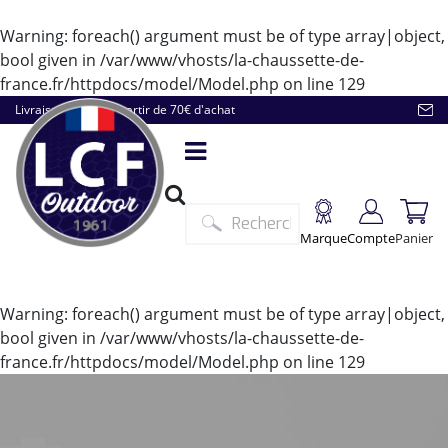
Warning
: foreach() argument must be of type array|object,
bool given in
/var/www/vhosts/la-chaussette-de-
france.fr/httpdocs/model/Model.php
on line
129
Livraison offerte à partir de 70€ d'achat
Marque
Compte
Panier
Warning
: foreach() argument must be of type array|object,
bool given in
/var/www/vhosts/la-chaussette-de-
france.fr/httpdocs/model/Model.php
on line
129