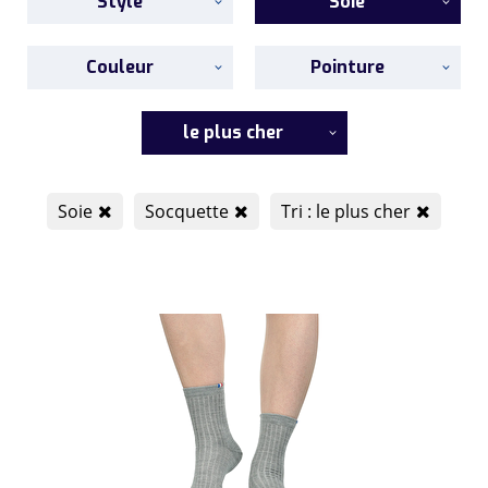
Style
Soie
Couleur
Pointure
le plus cher
Soie
Socquette
Tri : le plus cher