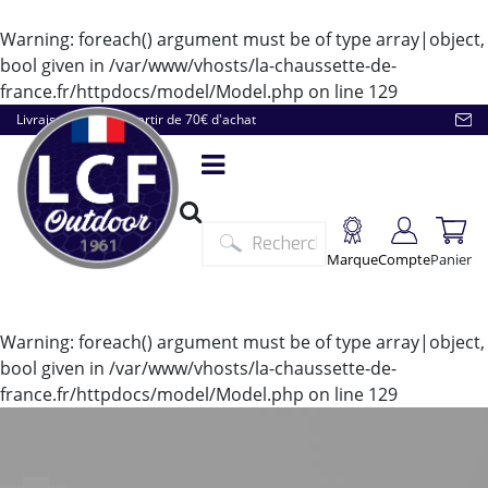
Warning
: foreach() argument must be of type array|object,
bool given in
/var/www/vhosts/la-chaussette-de-
france.fr/httpdocs/model/Model.php
on line
129
Livraison offerte à partir de 70€ d'achat
Marque
Compte
Panier
Warning
: foreach() argument must be of type array|object,
bool given in
/var/www/vhosts/la-chaussette-de-
france.fr/httpdocs/model/Model.php
on line
129