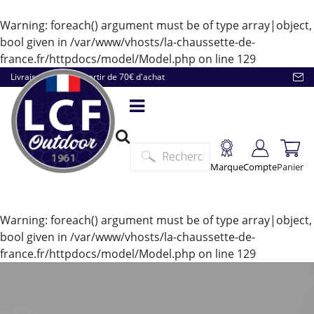
Warning
: foreach() argument must be of type array|object,
bool given in
/var/www/vhosts/la-chaussette-de-
france.fr/httpdocs/model/Model.php
on line
129
Livraison offerte à partir de 70€ d'achat
Marque
Compte
Panier
Warning
: foreach() argument must be of type array|object,
bool given in
/var/www/vhosts/la-chaussette-de-
france.fr/httpdocs/model/Model.php
on line
129