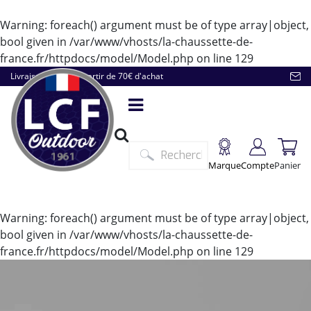
Warning
: foreach() argument must be of type array|object,
bool given in
/var/www/vhosts/la-chaussette-de-
france.fr/httpdocs/model/Model.php
on line
129
Livraison offerte à partir de 70€ d'achat
Marque
Compte
Panier
Warning
: foreach() argument must be of type array|object,
bool given in
/var/www/vhosts/la-chaussette-de-
france.fr/httpdocs/model/Model.php
on line
129