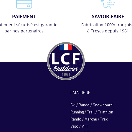
PAIEMENT
SAVOIR-FAIRE
aiement sécurisé est garantie
Fabrication 100% françai
par nos partenaires
à Troyes depuis 1961
CATALOGUE
Ski / Rando / Snowboard
Running / Trail / Triathlon
Rando / Marche / Trek
Velo / VTT