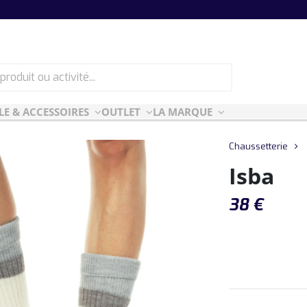
LE & ACCESSOIRES
OUTLET
LA MARQUE
ES
CF ESSENTIELLES
Chaussetterie
Isba
ès-ski
n Air
38
€
rt Style
e