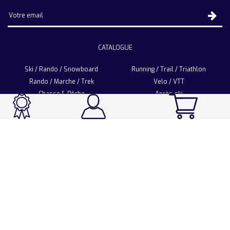
CATALOGUE
Ski / Rando / Snowboard
Running / Trail / Triathlon
Rando / Marche / Trek
Velo / VTT
Chasse & Pêche
Après-ski
Chaussetterie
Sport Fashion
Accessoires
LA CHAUSSETTE DE FRANCE
Notre usine française
Nos technologies et matières
Les ambassadeurs
Espace Pro
Foire aux questions
Programme Personnalisation