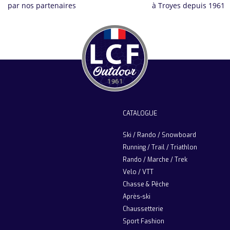
par nos partenaires
à Troyes depuis 1961
CATALOGUE
Ski / Rando / Snowboard
Running / Trail / Triathlon
Rando / Marche / Trek
Velo / VTT
Chasse & Pêche
Après-ski
Chaussetterie
Sport Fashion