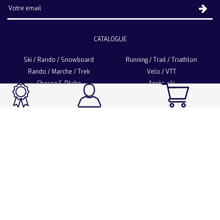
CATALOGUE
Ski / Rando / Snowboard
Running / Trail / Triathlon
Rando / Marche / Trek
Velo / VTT
Chasse & Pêche
Après-ski
Chaussetterie
Sport Fashion
Accessoires
LA CHAUSSETTE DE FRANCE
Notre usine française
Nos technologies et matières
Les ambassadeurs
Espace Pro
Foire aux questions
Programme Personnalisation