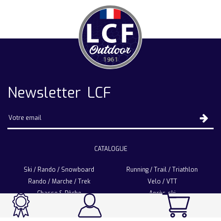
Newsletter LCF
CATALOGUE
Ski / Rando / Snowboard
Running / Trail / Triathlon
Rando / Marche / Trek
Velo / VTT
Chasse & Pêche
Après-ski
Chaussetterie
Sport Fashion
Accessoires