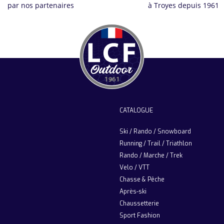
par nos partenaires
à Troyes depuis 1961
CATALOGUE
Ski / Rando / Snowboard
Running / Trail / Triathlon
Rando / Marche / Trek
Velo / VTT
Chasse & Pêche
Après-ski
Chaussetterie
Sport Fashion