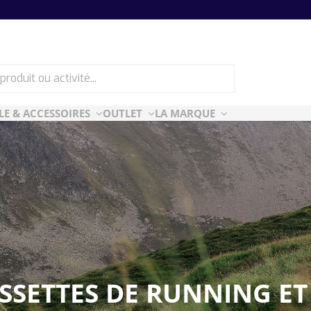
LE & ACCESSOIRES
OUTLET
LA MARQUE
ES
CF ESSENTIELLES
ès-ski
n Air
rt Style
e
SETTES DE RUNNING ET