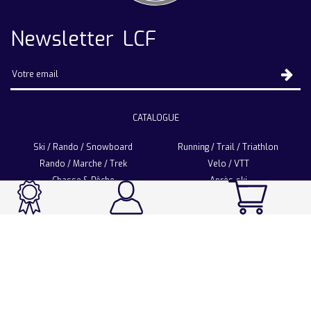
Newsletter LCF
CATALOGUE
Ski / Rando / Snowboard
Running / Trail / Triathlon
Rando / Marche / Trek
Velo / VTT
Chasse & Pêche
Après-ski
Chaussetterie
Sport Fashion
Accessoires
LA CHAUSSETTE DE FRANCE
Notre usine française
Nos technologies et matières