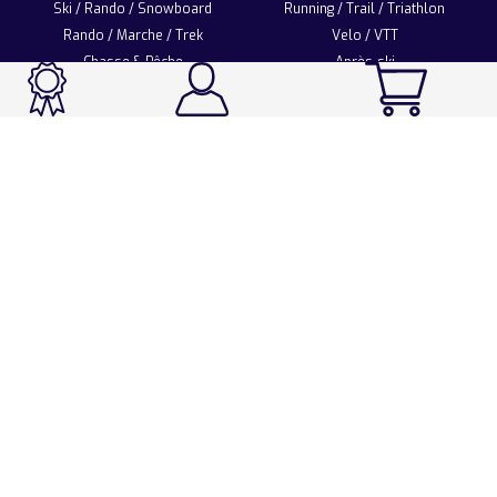
Ski / Rando / Snowboard
Running / Trail / Triathlon
Rando / Marche / Trek
Velo / VTT
Chasse & Pêche
Après-ski
Chaussetterie
Sport Fashion
Accessoires
LA CHAUSSETTE DE FRANCE
Notre usine française
Nos technologies et matières
Les ambassadeurs
Espace Pro
Foire aux questions
Programme Personnalisation
Nous contacter
Espace client
Mentions légales
Utilisation des cookies