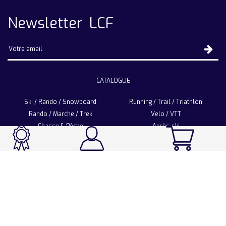
Newsletter LCF
CATALOGUE
Ski / Rando / Snowboard
Running / Trail / Triathlon
Rando / Marche / Trek
Velo / VTT
Chasse & Pêche
Après-ski
Chaussetterie
Sport Fashion
Accessoires
LA CHAUSSETTE DE FRANCE
Notre usine française
Nos technologies et matières
Les ambassadeurs