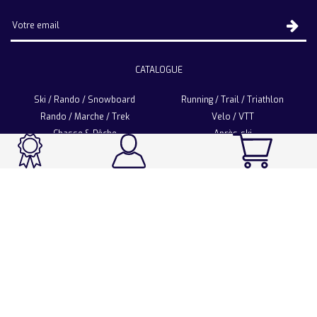
CATALOGUE
Ski / Rando / Snowboard
Running / Trail / Triathlon
Rando / Marche / Trek
Velo / VTT
Chasse & Pêche
Après-ski
Chaussetterie
Sport Fashion
Accessoires
LA CHAUSSETTE DE FRANCE
Notre usine française
Nos technologies et matières
Les ambassadeurs
Espace Pro
Foire aux questions