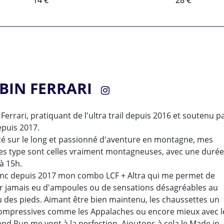
14 €
28 €
BIN FERRARI
Ferrari, pratiquant de l'ultra trail depuis 2016 et soutenu p
epuis 2017.
té sur le long et passionné d'aventure en montagne, mes
es type sont celles vraiment montagneuses, avec une durée
à 15h.
donc depuis 2017 mon combo LCF + Altra qui me permet de
ir jamais eu d'ampoules ou de sensations désagréables au
u des pieds. Aimant être bien maintenu, les chaussettes un
ompressives comme les Appalaches ou encore mieux avec l
nd Run me vont à la perfection. Ajoutons à cela le Made in