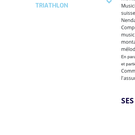
TRIATHLON
Musici
suisse
Nenda
Alexandre JOUS
Compo
Antoine COLLLOMB-PATON
music
monta
Aubin FERRARI
mélod
En para
Cédric CHAVET
et part
Clément SIMON
Comme 
l'assu
Damien ORRETEGUY
Julien BARTOLI
SES
Marie Gamen
Renaud ROUANET
Thibault Panaville