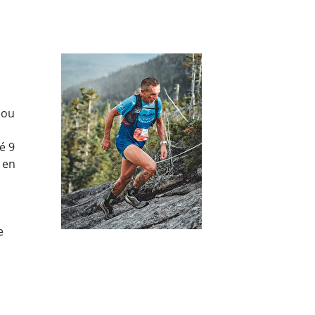
 ou
é 9
 en
e