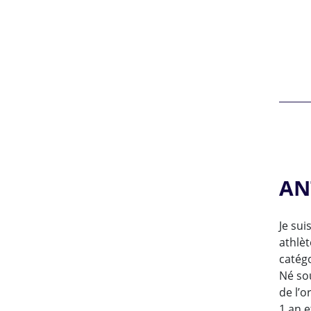
Thomas PARIS
Ugo FERRARI
AN
Je sui
athlè
catég
Né sou
de l’o
1 an e