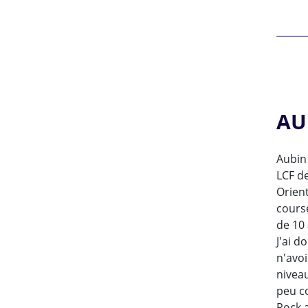
AU
Aubin 
LCF d
Orien
cours
de 10 
J'ai 
n'avo
nivea
peu c
Rock a