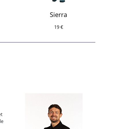
Sierra
19 €
et
de