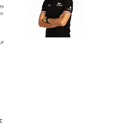
es
on
ur
c