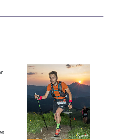
ar
es