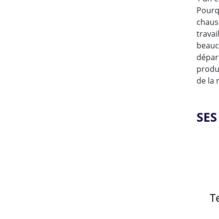
Pourq
chaus
travai
beauc
départ
produ
de la 
SES
T