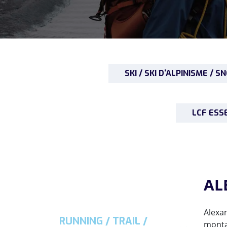
Junior
Tour de cou monocouche
Bandeaux
Manchettes
Ceinture running
SKI / SKI D'ALPINISME /
LCF ESS
AL
Alexan
RUNNING / TRAIL /
monta