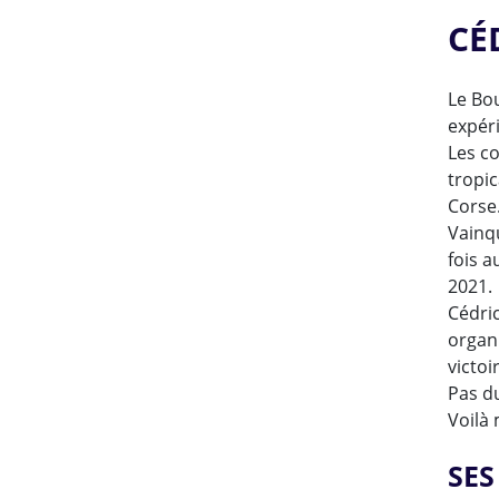
CÉ
Le Bou
expéri
Les co
tropic
Corse
Vainqu
fois 
2021.
Cédric
organi
victo
Pas du
Voilà 
SES