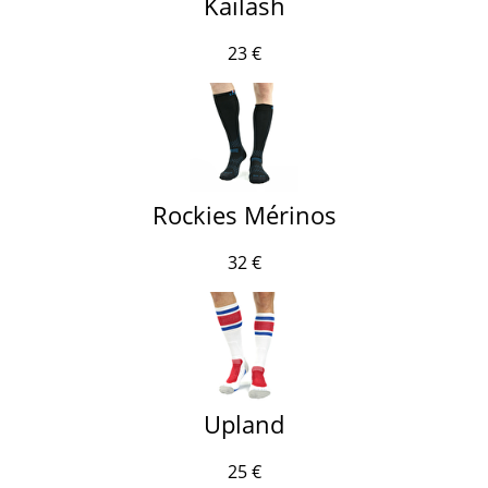
Kailash
23 €
Rockies Mérinos
32 €
Upland
25 €