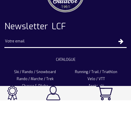
Newsletter LCF
CATALOGUE
Ski / Rando / Snowboard
Running / Trail / Triathlon
Rando / Marche / Trek
Velo / VTT
Chasse & Pêche
Après-ski
Chaussetterie
Sport Fashion
Accessoires
LA CHAUSSETTE DE FRANCE
Notre usine française