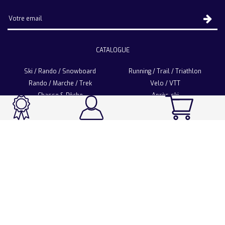
CATALOGUE
Ski / Rando / Snowboard
Running / Trail / Triathlon
Rando / Marche / Trek
Velo / VTT
Chasse & Pêche
Après-ski
Chaussetterie
Sport Fashion
Accessoires
LA CHAUSSETTE DE FRANCE
Notre usine française
Nos technologies et matières
Les ambassadeurs
Espace Pro
Foire aux questions