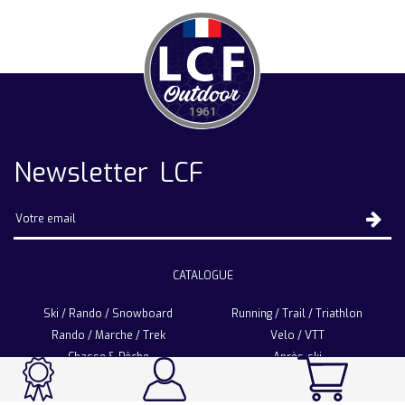
Newsletter LCF
CATALOGUE
Ski / Rando / Snowboard
Running / Trail / Triathlon
Rando / Marche / Trek
Velo / VTT
Chasse & Pêche
Après-ski
Chaussetterie
Sport Fashion
Accessoires