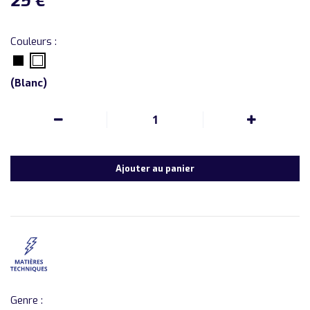
25
€
Couleurs :
(
Blanc
)
1
Ajouter au panier
Genre :