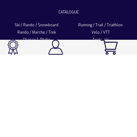
CATALOGUE
Ski / Rando / Snowboard
Running / Trail / Triathlon
Rando / Marche / Trek
Velo / VTT
Chasse & Pêche
Après-ski
Chaussetterie
Sport Fashion
Accessoires
LA CHAUSSETTE DE FRANCE
Notre usine française
Nos technologies et matières
Les ambassadeurs
Espace Pro
Foire aux questions
Programme Personnalisation
Nous contacter