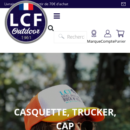
Livraison offerte à partir de 70€ d'achat
Marque
Compte
Panier
CASQUETTE, TRUCKER,
CAP