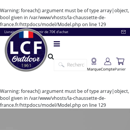
Warning
: foreach() argument must be of type array|object,
bool given in
/var/www/vhosts/la-chaussette-de-
france.fr/httpdocs/model/Model.php
on line
129
Livraison offerte à partir de 70€ d'achat
Marque
Compte
Panier
Warning
: foreach() argument must be of type array|object,
bool given in
/var/www/vhosts/la-chaussette-de-
france.fr/httpdocs/model/Model.php
on line
129