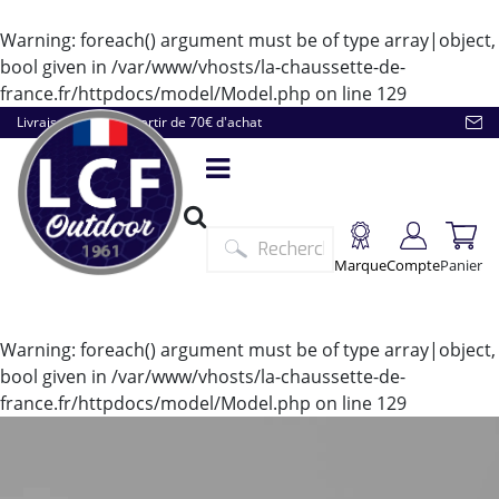
Warning
: foreach() argument must be of type array|object,
bool given in
/var/www/vhosts/la-chaussette-de-
france.fr/httpdocs/model/Model.php
on line
129
Livraison offerte à partir de 70€ d'achat
Marque
Compte
Panier
Warning
: foreach() argument must be of type array|object,
bool given in
/var/www/vhosts/la-chaussette-de-
france.fr/httpdocs/model/Model.php
on line
129