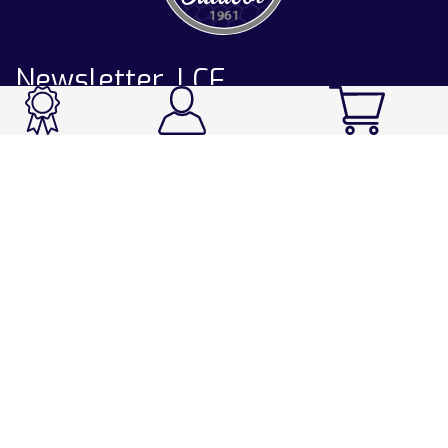
Newsletter LCF
CATALOGUE
Ski / Rando / Snowboard
Running / Trail / Triathlon
Rando / Marche / Trek
Velo / VTT
Chasse & Pêche
Après-ski
Chaussetterie
Sport Fashion
Accessoires
LA CHAUSSETTE DE FRANCE
Notre usine française