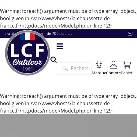
Warning
: foreach() argument must be of type array|object,
bool given in
/var/www/vhosts/la-chaussette-de-
france.fr/httpdocs/model/Model.php
on line
129
Livraison offerte à partir de 70€ d'achat
Marque
Compte
Panier
Warning
: foreach() argument must be of type array|object,
bool given in
/var/www/vhosts/la-chaussette-de-
france.fr/httpdocs/model/Model.php
on line
129