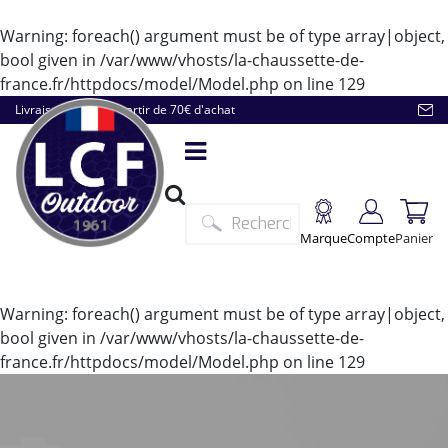
Warning
: foreach() argument must be of type array|object,
bool given in
/var/www/vhosts/la-chaussette-de-
france.fr/httpdocs/model/Model.php
on line
129
Livraison offerte à partir de 70€ d'achat
Marque
Compte
Panier
Warning
: foreach() argument must be of type array|object,
bool given in
/var/www/vhosts/la-chaussette-de-
france.fr/httpdocs/model/Model.php
on line
129