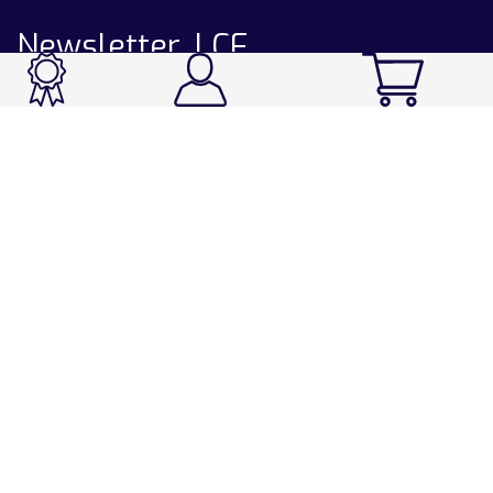
Newsletter LCF
CATALOGUE
Ski / Rando / Snowboard
Running / Trail / Triathlon
Rando / Marche / Trek
Velo / VTT
Chasse & Pêche
Après-ski
Chaussetterie
Sport Fashion
Accessoires
LA CHAUSSETTE DE FRANCE
Notre usine française
Nos technologies et matières
Les ambassadeurs