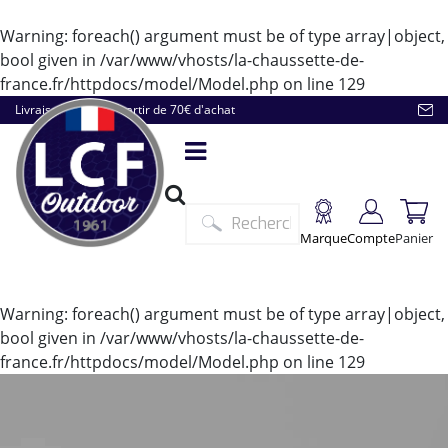
Warning
: foreach() argument must be of type array|object,
bool given in
/var/www/vhosts/la-chaussette-de-
france.fr/httpdocs/model/Model.php
on line
129
Livraison offerte à partir de 70€ d'achat
Marque
Compte
Panier
Warning
: foreach() argument must be of type array|object,
bool given in
/var/www/vhosts/la-chaussette-de-
france.fr/httpdocs/model/Model.php
on line
129