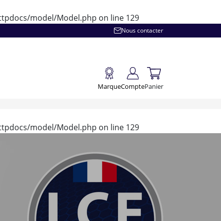
/httpdocs/model/Model.php
on line
129
Nous contacter
Marque
Compte
Panier
/httpdocs/model/Model.php
on line
129