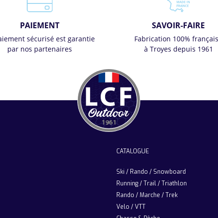
PAIEMENT
SAVOIR-FAIRE
aiement sécurisé est garantie
Fabrication 100% françai
par nos partenaires
à Troyes depuis 1961
CATALOGUE
Ski / Rando / Snowboard
Running / Trail / Triathlon
Rando / Marche / Trek
Velo / VTT