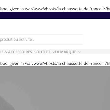
 bool given in
/var/www/vhosts/la-chaussette-de-france.fr
LE & ACCESSOIRES
OUTLET
LA MARQUE
 bool given in
/var/www/vhosts/la-chaussette-de-france.fr
ES
CF ESSENTIELLES
ès-ski
n Air
rt Style
e