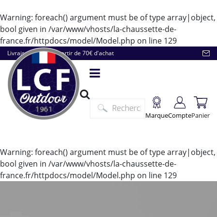
Warning
: foreach() argument must be of type array|object,
bool given in
/var/www/vhosts/la-chaussette-de-
france.fr/httpdocs/model/Model.php
on line
129
Livraison offerte à partir de 70€ d'achat
Marque
Compte
Panier
Warning
: foreach() argument must be of type array|object,
bool given in
/var/www/vhosts/la-chaussette-de-
france.fr/httpdocs/model/Model.php
on line
129