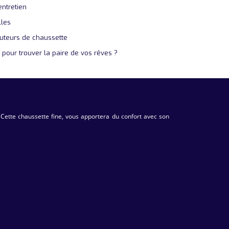
entretien
lles
uteurs de chaussette
 pour trouver la paire de vos rêves ?
. Cette chaussette fine, vous apportera du confort avec son