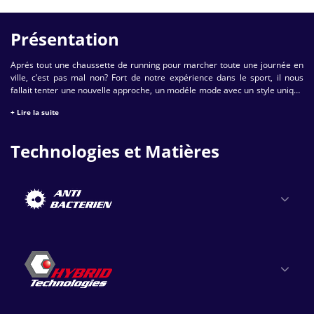
Présentation
Aprés tout une chaussette de running pour marcher toute une journée en
ville, c’est pas mal non? Fort de notre expérience dans le sport, il nous
fallait tenter une nouvelle approche, un modéle mode avec un style unique
mais aussi technique. A vous de voir: Courir un marathon ou faire du
+ Lire la suite
shopping. Ca marche!
Technologies et Matières