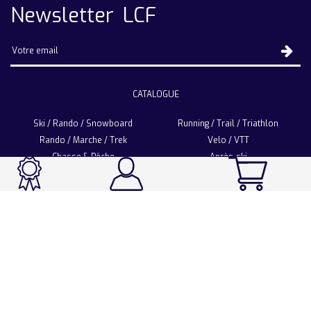
Newsletter LCF
CATALOGUE
Ski / Rando / Snowboard
Running / Trail / Triathlon
Rando / Marche / Trek
Velo / VTT
Chasse & Pêche
Après-ski
Chaussetterie
Sport Fashion
Accessoires
LA CHAUSSETTE DE FRANCE
Notre usine française
Nos technologies et matières
Les ambassadeurs
Espace Pro