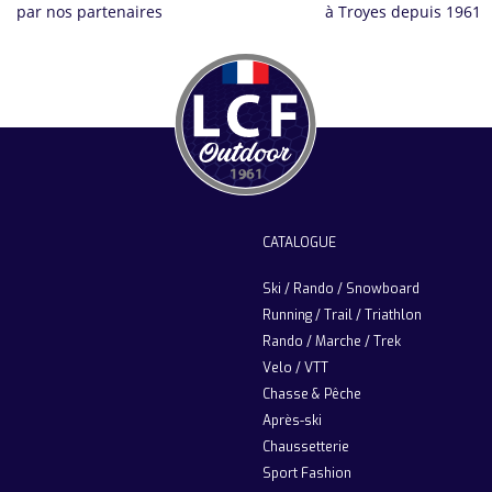
par nos partenaires
à Troyes depuis 1961
CATALOGUE
Ski / Rando / Snowboard
Running / Trail / Triathlon
Rando / Marche / Trek
Velo / VTT
Chasse & Pêche
Après-ski
Chaussetterie
Sport Fashion