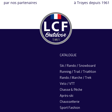
par nos partenaires
à Troyes depuis 1961
CATALOGUE
Ski / Rando / Snowboard
Running / Trail / Triathlon
Rando / Marche / Trek
Velo / VTT
Chasse & Pêche
Après-ski
Chaussetterie
Sport Fashion