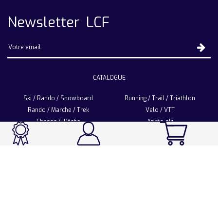
Newsletter LCF
CATALOGUE
Ski / Rando / Snowboard
Running / Trail / Triathlon
Rando / Marche / Trek
Velo / VTT
Chasse & Pêche
Après-ski
Chaussetterie
Sport Fashion
Accessoires
LA CHAUSSETTE DE FRANCE
Notre usine française
Nos technologies et matières
Les ambassadeurs