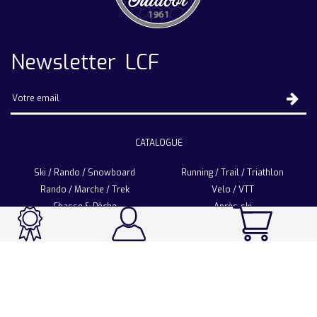
Newsletter LCF
CATALOGUE
Ski / Rando / Snowboard
Running / Trail / Triathlon
Rando / Marche / Trek
Velo / VTT
Chasse & Pêche
Après-ski
Chaussetterie
Sport Fashion
Accessoires
LA CHAUSSETTE DE FRANCE
Notre usine française