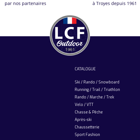
par nos partenaires
à Troyes depuis 1961
CATALOGUE
Ski / Rando / Snowboard
Running / Trail / Triathlon
Rando / Marche / Trek
Velo / VTT
Chasse & Pêche
Après-ski
Chaussetterie
Sport Fashion