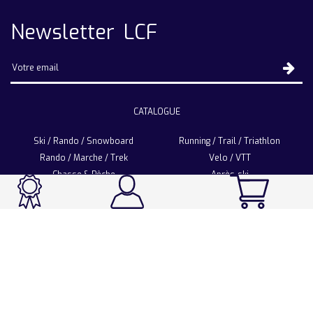
Newsletter LCF
CATALOGUE
Ski / Rando / Snowboard
Running / Trail / Triathlon
Rando / Marche / Trek
Velo / VTT
Chasse & Pêche
Après-ski
Chaussetterie
Sport Fashion
Accessoires
LA CHAUSSETTE DE FRANCE
Notre usine française
Nos technologies et matières
Les ambassadeurs