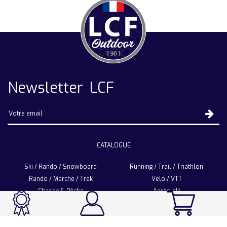
Newsletter LCF
CATALOGUE
Ski / Rando / Snowboard
Running / Trail / Triathlon
Rando / Marche / Trek
Velo / VTT
Chasse & Pêche
Après-ski
Chaussetterie
Sport Fashion
Accessoires