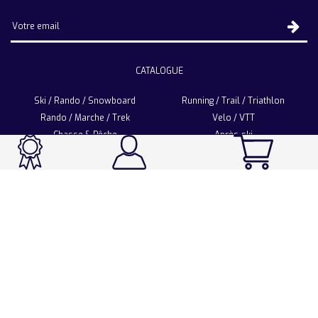
CATALOGUE
Ski / Rando / Snowboard
Running / Trail / Triathlon
Rando / Marche / Trek
Velo / VTT
Chasse & Pêche
Après-ski
Chaussetterie
Sport Fashion
Accessoires
LA CHAUSSETTE DE FRANCE
Notre usine française
Nos technologies et matières
Les ambassadeurs
Espace Pro
Foire aux questions