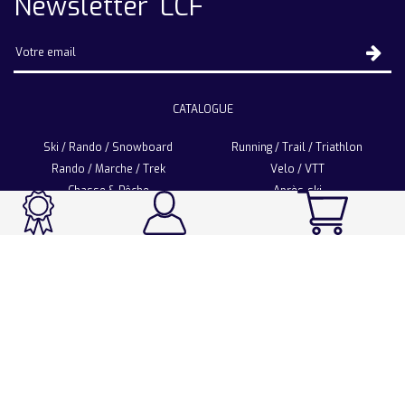
Newsletter LCF
CATALOGUE
Ski / Rando / Snowboard
Running / Trail / Triathlon
Rando / Marche / Trek
Velo / VTT
Chasse & Pêche
Après-ski
Chaussetterie
Sport Fashion
Accessoires
LA CHAUSSETTE DE FRANCE
Notre usine française
Nos technologies et matières
Les ambassadeurs
Espace Pro