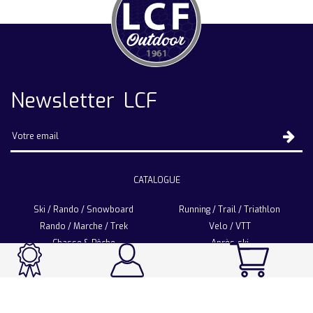
Newsletter LCF
CATALOGUE
Ski / Rando / Snowboard
Running / Trail / Triathlon
Rando / Marche / Trek
Velo / VTT
Chasse & Pêche
Après-ski
Chaussetterie
Sport Fashion
Accessoires