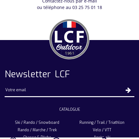
Contactez-nous par e-mail
ou téléphone au 03 25 75 01 18
Newsletter LCF
CATALOGUE
Ski / Rando / Snowboard
Running / Trail / Triathlon
Rando / Marche / Trek
Velo / VTT
Chasse & Pêche
Après-ski