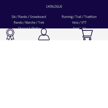
CATALOGUE
Ski / Rando / Snowboard
Running / Trail / Triathlon
Rando / Marche / Trek
Velo / VTT
Chasse & Pêche
Après-ski
Chaussetterie
Sport Fashion
Accessoires
LA CHAUSSETTE DE FRANCE
Notre usine française
Nos technologies et matières
Les ambassadeurs
Espace Pro
Foire aux questions
Programme Personnalisation
Nous contacter