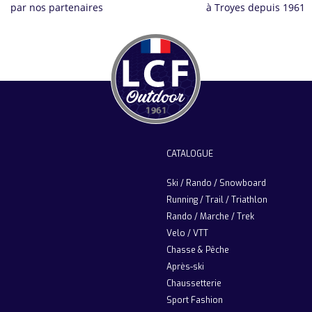
par nos partenaires
à Troyes depuis 1961
CATALOGUE
Ski / Rando / Snowboard
Running / Trail / Triathlon
Rando / Marche / Trek
Velo / VTT
Chasse & Pêche
Après-ski
Chaussetterie
Sport Fashion