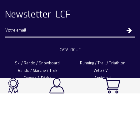
Newsletter LCF
CATALOGUE
Ski / Rando / Snowboard
Running / Trail / Triathlon
Rando / Marche / Trek
Velo / VTT
Chasse & Pêche
Après-ski
Chaussetterie
Sport Fashion
Accessoires
LA CHAUSSETTE DE FRANCE
Notre usine française
Nos technologies et matières
Les ambassadeurs