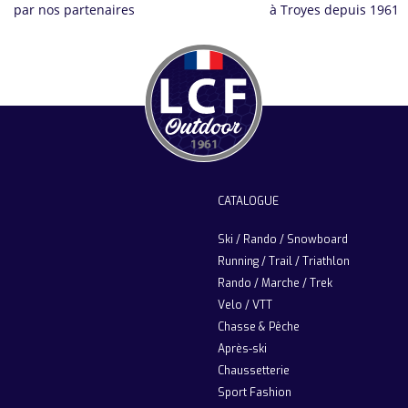
par nos partenaires
à Troyes depuis 1961
CATALOGUE
Ski / Rando / Snowboard
Running / Trail / Triathlon
Rando / Marche / Trek
Velo / VTT
Chasse & Pêche
Après-ski
Chaussetterie
Sport Fashion