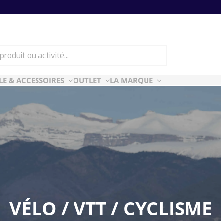
LE & ACCESSOIRES
OUTLET
LA MARQUE
ES
CF ESSENTIELLES
ès-ski
n Air
rt Style
e
VÉLO / VTT / CYCLISME