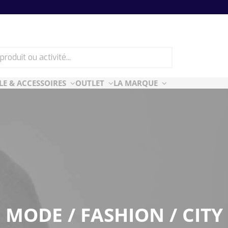
LE & ACCESSOIRES
OUTLET
LA MARQUE
ES
CF ESSENTIELLES
ès-ski
n Air
rt Style
e
MODE / FASHION / CITY